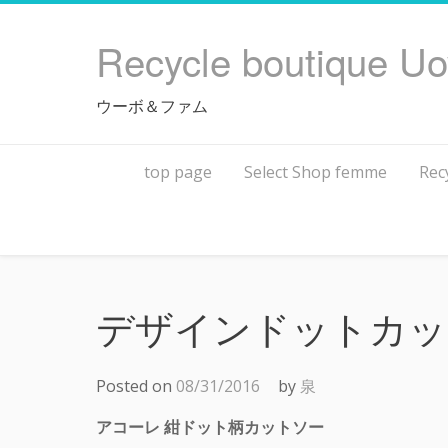
Skip
to
Recycle boutique U
content
ウーボ＆ファム
top page
Select Shop femme
Rec
デザインドットカッ
Posted on
08/31/2016
by
泉
アコーレ 紺ドット柄カットソー