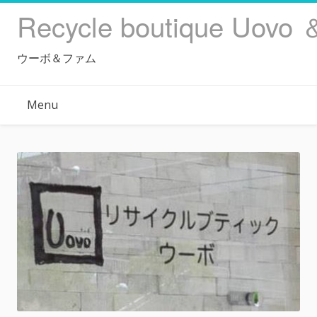
Skip
Recycle boutique Uovo 
to
content
ウーボ＆ファム
Menu