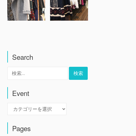
Search
検
索:
Event
Event
Pages