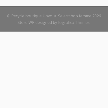
© Recycle boutique Uovo ＆ Selectshop femme 2026
Store WP designed by
Iografica Themes
.