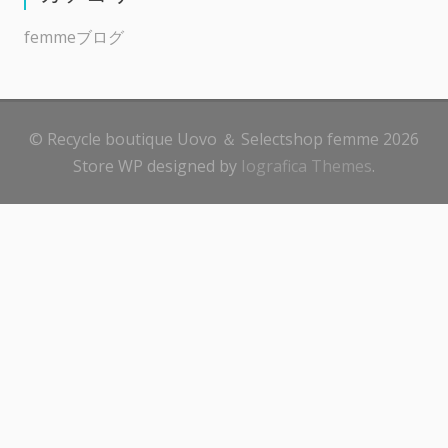
femmeブログ
© Recycle boutique Uovo ＆ Selectshop femme 2026
Store WP designed by
Iografica Themes
.