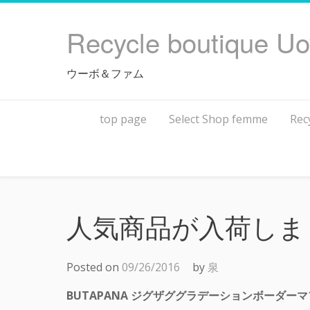
Skip
to
Recycle boutique U
content
ウーボ＆ファム
top page
Select Shop femme
Rec
人気商品が入荷しま
Posted on
09/26/2016
by
泉
BUTAPANA ジグザググラデーションボーダー