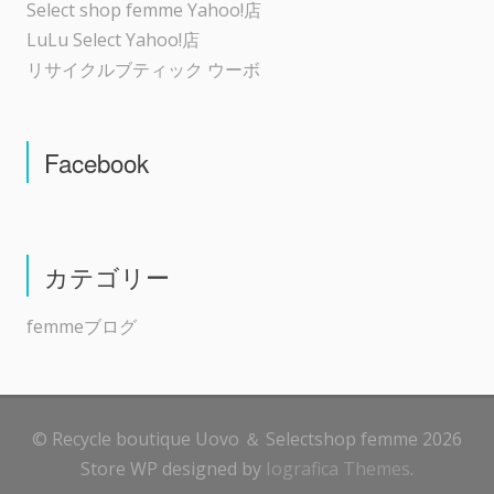
Select shop femme Yahoo!店
LuLu Select Yahoo!店
リサイクルブティック ウーボ
Facebook
カテゴリー
femmeブログ
© Recycle boutique Uovo ＆ Selectshop femme 2026
Store WP designed by
Iografica Themes
.