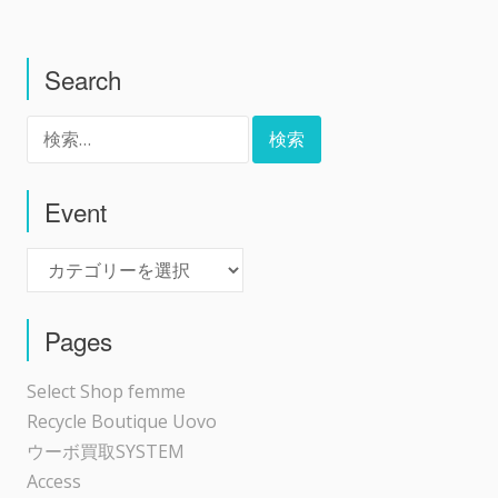
稿
Search
ナ
検
ビ
索:
ゲ
Event
Event
ー
シ
Pages
ョ
Select Shop femme
Recycle Boutique Uovo
ン
ウーボ買取SYSTEM
Access