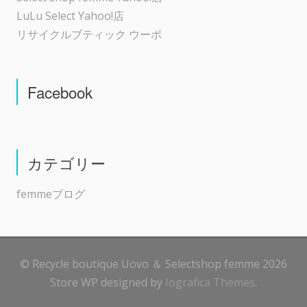
LuLu Select Yahoo!店
リサイクルブティック ウーボ
Facebook
カテゴリー
femmeブログ
© Recycle boutique Uovo ＆ Selectshop femme 2026
Store WP designed by
Iografica Themes
.