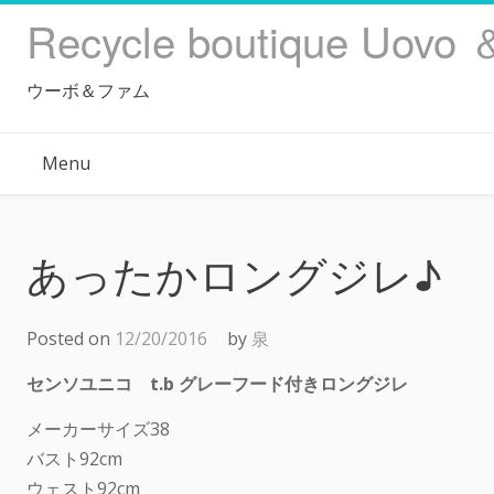
Skip
Recycle boutique Uovo 
to
content
ウーボ＆ファム
Menu
あったかロングジレ♪
Posted on
12/20/2016
by
泉
センソユニコ t.b グレーフード付きロングジレ
メーカーサイズ38
バスト92cm
ウェスト92cm