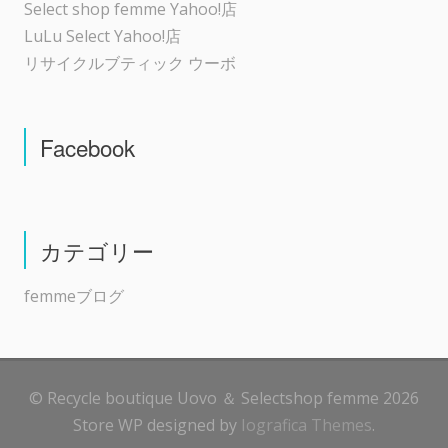
Select shop femme Yahoo!店
LuLu Select Yahoo!店
リサイクルブティック ウーボ
Facebook
カテゴリー
femmeブログ
© Recycle boutique Uovo ＆ Selectshop femme 2026
Store WP designed by
Iografica Themes
.