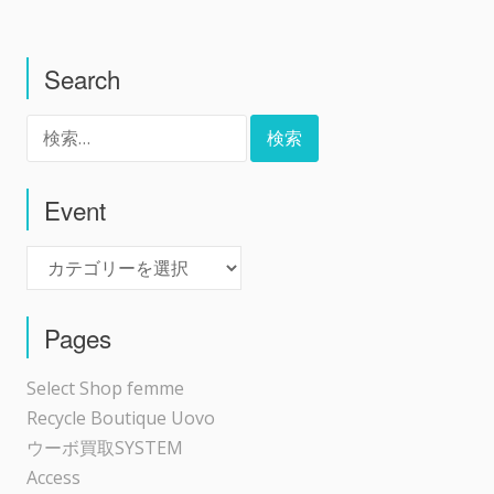
稿
Search
ナ
検
ビ
索:
ゲ
Event
Event
ー
シ
Pages
ョ
Select Shop femme
Recycle Boutique Uovo
ン
ウーボ買取SYSTEM
Access