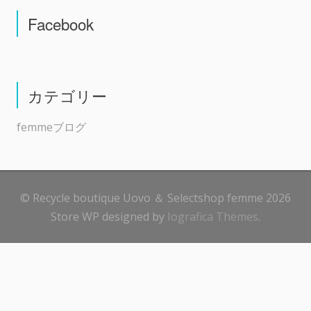
Facebook
カテゴリー
femmeブログ
© Recycle boutique Uovo ＆ Selectshop femme 2026
Store WP designed by
Iografica Themes
.