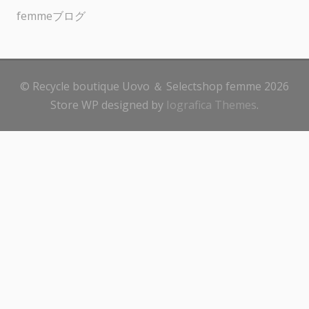
femmeブログ
© Recycle boutique Uovo ＆ Selectshop femme 2026
Store WP designed by
Iografica Themes
.