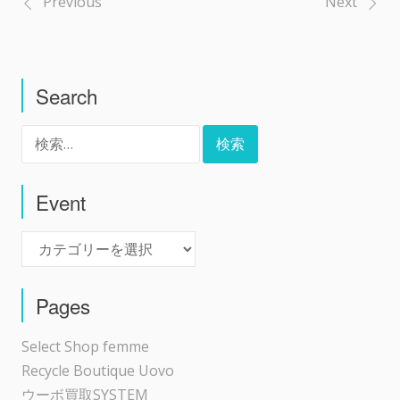
Previous
Next
投
稿
Search
ナ
検
ビ
索:
ゲ
Event
Event
ー
シ
Pages
ョ
Select Shop femme
Recycle Boutique Uovo
ン
ウーボ買取SYSTEM