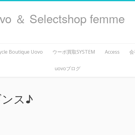
ovo ＆ Selectshop femme
ycle Boutique Uovo
ウーボ買取SYSTEM
Access
会
uovoブログ
ギンス♪