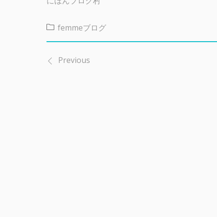
にほんブログ村
femmeブログ
Previous
投
稿
ナ
ビ
ゲ
ー