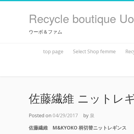
Skip
to
Recycle boutique U
content
ウーボ＆ファム
top page
Select Shop femme
Rec
佐藤繊維 ニットレ
Posted on
04/29/2017
by
泉
佐藤繊維 M&KYOKO 柄切替ニットレギンス