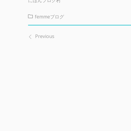
にほんブログ村
femmeブログ
Previous
投
稿
ナ
ビ
ゲ
ー