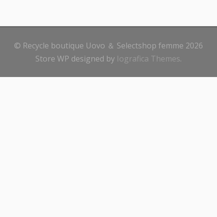
© Recycle boutique Uovo ＆ Selectshop femme 2026
Store WP designed by
Iografica Themes
.