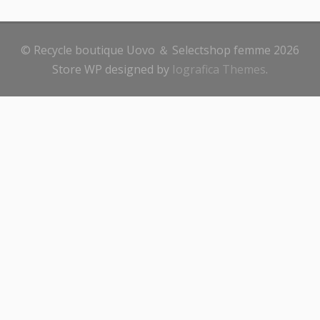
© Recycle boutique Uovo ＆ Selectshop femme 2026
Store WP designed by
Iografica Themes
.