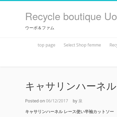
Skip
to
Recycle boutique U
content
ウーボ＆ファム
top page
Select Shop femme
Rec
キャサリンハーネル
Posted on
06/12/2017
by
泉
キャサリンハーネル レース使い半袖カットソー