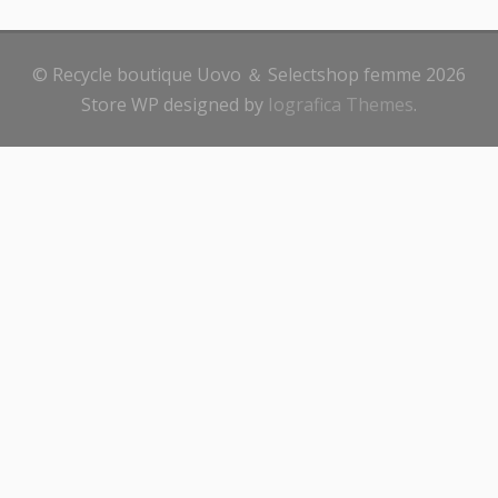
© Recycle boutique Uovo ＆ Selectshop femme 2026
Store WP designed by
Iografica Themes
.