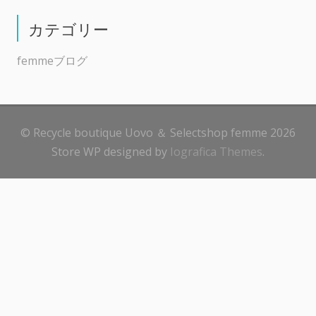
カテゴリー
femmeブログ
© Recycle boutique Uovo ＆ Selectshop femme 2026
Store WP designed by
Iografica Themes
.