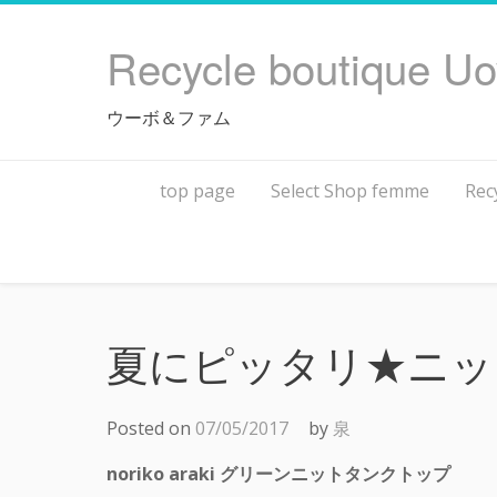
Skip
to
Recycle boutique U
content
ウーボ＆ファム
top page
Select Shop femme
Rec
夏にピッタリ★ニッ
Posted on
07/05/2017
by
泉
noriko araki グリーンニットタンクトップ