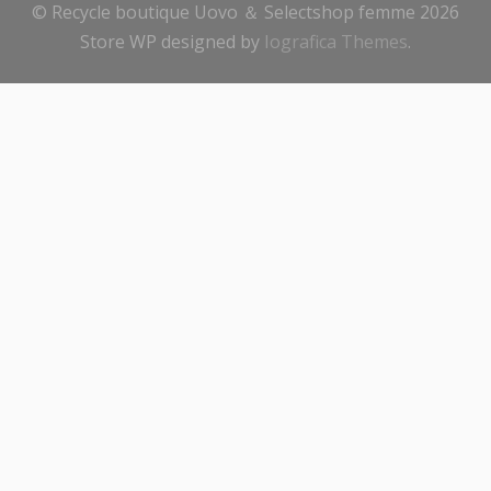
© Recycle boutique Uovo ＆ Selectshop femme 2026
Store WP designed by
Iografica Themes
.