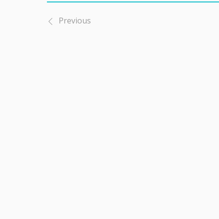
Previous
投
稿
ナ
ビ
ゲ
ー
シ
ョ