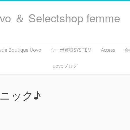
ovo ＆ Selectshop femme
ycle Boutique Uovo
ウーボ買取SYSTEM
Access
会
uovoブログ
ニック♪