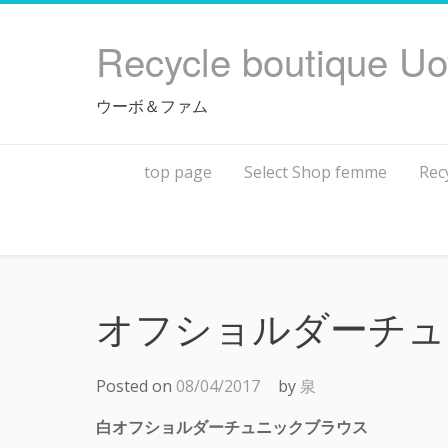
Skip
to
Recycle boutique U
content
ウーボ＆ファム
top page
Select Shop femme
Rec
オフショルダーチュ
Posted on
08/04/2017
by
泉
白オフショルダーチュニックブラウス