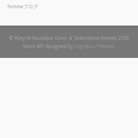
femmeブログ
© Recycle boutique Uovo ＆ Selectshop femme 2026
Store WP designed by
Iografica Themes
.