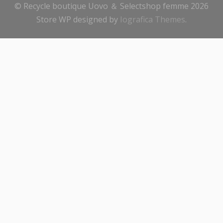
© Recycle boutique Uovo ＆ Selectshop femme 2026
Store WP designed by
Iografica Themes
.