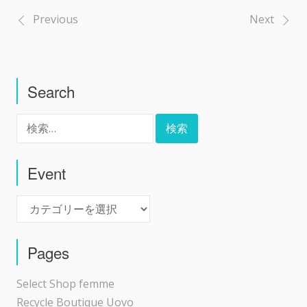
Previous
Next
投
稿
Search
ナ
検
ビ
索:
ゲ
Event
Event
ー
シ
Pages
ョ
Select Shop femme
Recycle Boutique Uovo