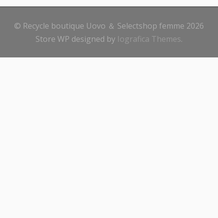
© Recycle boutique Uovo ＆ Selectshop femme 2026
Store WP designed by
Iografica Themes
.