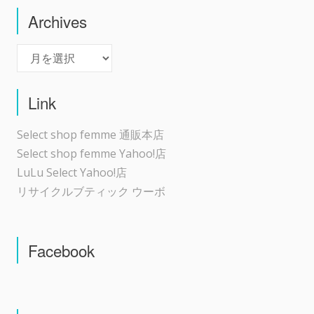
Archives
Archives
Link
Select shop femme 通販本店
Select shop femme Yahoo!店
LuLu Select Yahoo!店
リサイクルブティック ウーボ
Facebook