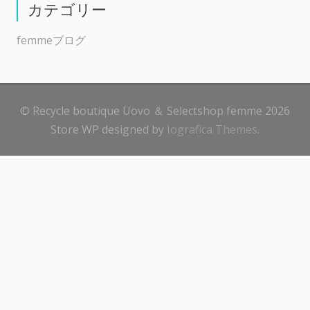
カテゴリー
femmeブログ
© Recycle boutique Uovo ＆ Selectshop femme 2026
Store WP designed by
Iografica Themes
.