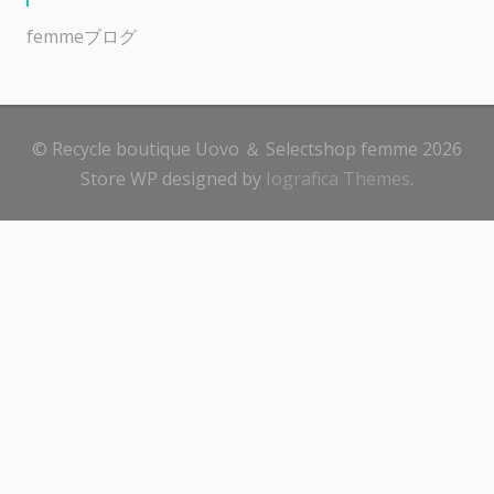
femmeブログ
© Recycle boutique Uovo ＆ Selectshop femme 2026
Store WP designed by
Iografica Themes
.