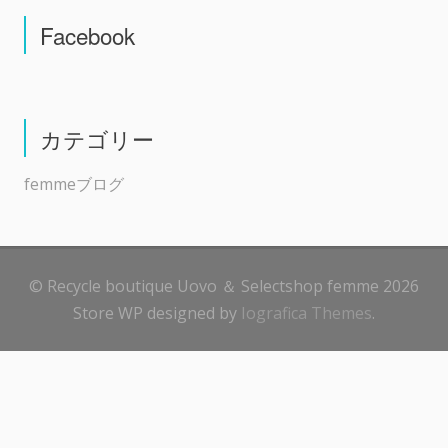
Facebook
カテゴリー
femmeブログ
© Recycle boutique Uovo ＆ Selectshop femme 2026
Store WP designed by
Iografica Themes
.