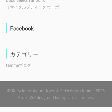
LuLu Select Yahoo!店
リサイクルブティック ウーボ
Facebook
カテゴリー
femmeブログ
© Recycle boutique Uovo ＆ Selectshop femme 2026
Store WP designed by
Iografica Themes
.