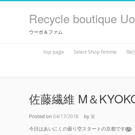
Skip
to
Recycle boutique U
content
ウーボ＆ファム
top page
Select Shop femme
Rec
佐藤繊維 M＆KYO
Posted on
04/17/2018
by
泉
今日はあいにくの曇り空スタートの京都です