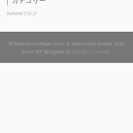
femmeブログ
© Recycle boutique Uovo ＆ Selectshop femme 2026
Store WP designed by
Iografica Themes
.