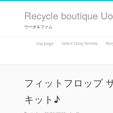
Skip
to
Recycle boutique U
content
ウーボ＆ファム
top page
Select Shop femme
Rec
フィットフロップ 
キット♪