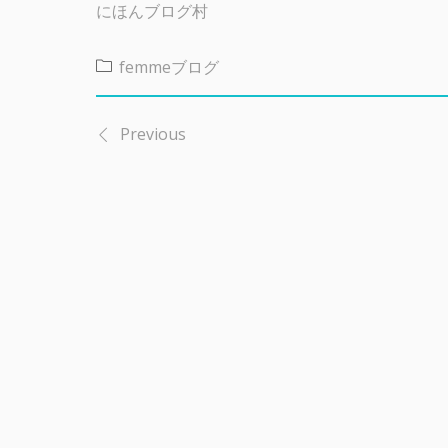
にほんブログ村
femmeブログ
Previous
投
稿
ナ
ビ
ゲ
ー