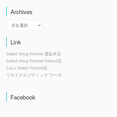
Archives
Archives
Link
Select shop femme 通販本店
Select shop femme Yahoo!店
LuLu Select Yahoo!店
リサイクルブティック ウーボ
Facebook