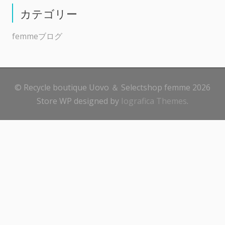
カテゴリー
femmeブログ
© Recycle boutique Uovo ＆ Selectshop femme 2026
Store WP designed by
Iografica Themes
.