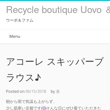
Skip
Recycle boutique Uovo 
to
content
ウーボ＆ファム
Menu
アコーレ スキッパーブ
ラウス♪
Posted on
06/15/2018
by
泉
朝から雨で気温も上がらず、
少し肌寒い京都です
そんな日にぜひ着ていただきた