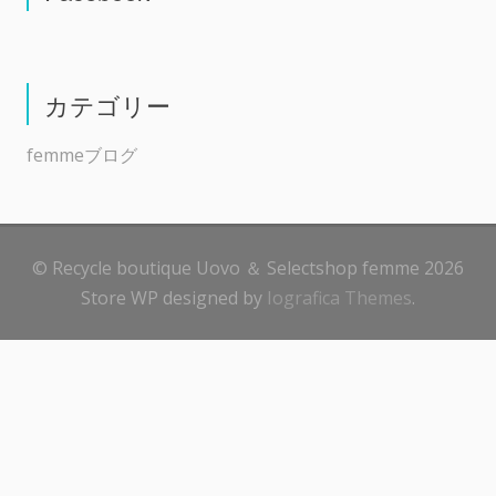
カテゴリー
femmeブログ
© Recycle boutique Uovo ＆ Selectshop femme 2026
Store WP designed by
Iografica Themes
.