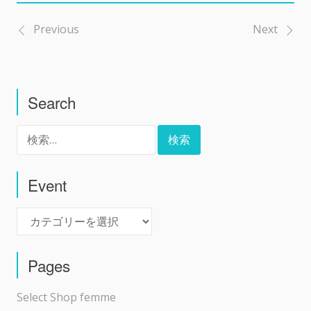
Previous
Next
投
稿
Search
ナ
検
ビ
索:
ゲ
Event
Event
ー
シ
Pages
ョ
Select Shop femme