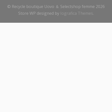
© Recycle boutique Uovo ＆ Selectshop femme 2026
Store WP designed by
Iografica Themes
.