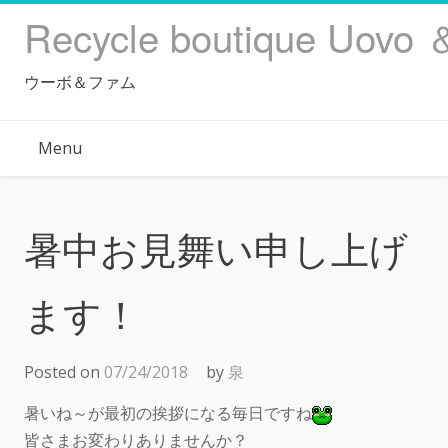
Skip
Recycle boutique Uovo 
to
content
ウーボ＆ファム
Menu
暑中お見舞い申し上げ
ます！
Posted on
07/24/2018
by
泉
暑いね～が最初の挨拶になる毎日ですね
皆さまお変わりありませんか？