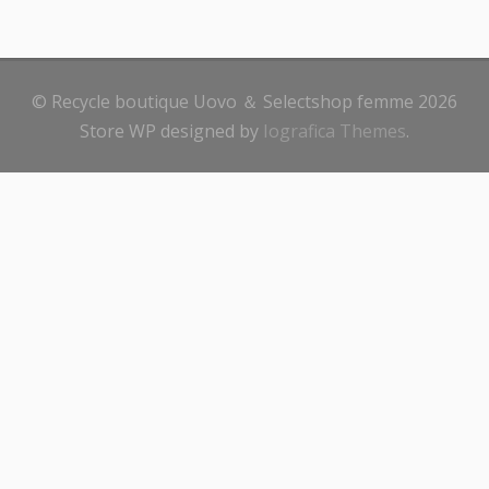
© Recycle boutique Uovo ＆ Selectshop femme 2026
Store WP designed by
Iografica Themes
.