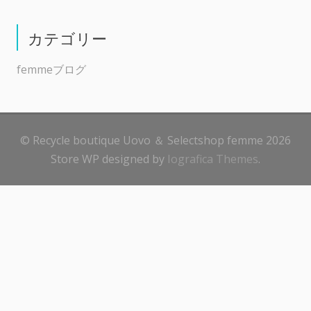
カテゴリー
femmeブログ
© Recycle boutique Uovo ＆ Selectshop femme 2026
Store WP designed by
Iografica Themes
.