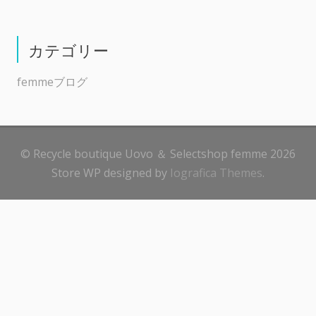
カテゴリー
femmeブログ
© Recycle boutique Uovo ＆ Selectshop femme 2026
Store WP designed by
Iografica Themes
.