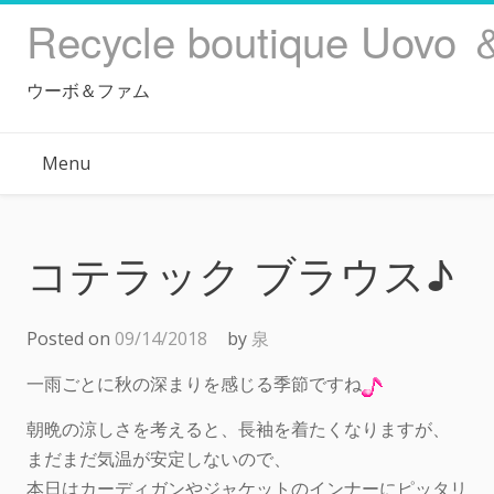
Skip
Recycle boutique Uovo 
to
content
ウーボ＆ファム
Menu
コテラック ブラウス♪
Posted on
09/14/2018
by
泉
一雨ごとに秋の深まりを感じる季節ですね
朝晩の涼しさを考えると、長袖を着たくなりますが、
まだまだ気温が安定しないので、
本日はカーディガンやジャケットのインナーにピッタリ