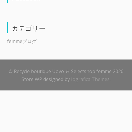
カテゴリー
femmeブログ
© Recycle boutique Uovo ＆ Selectshop femme 2026
Store WP designed by
Iografica Themes
.