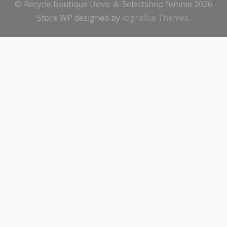
© Recycle boutique Uovo ＆ Selectshop femme 2026
Store WP designed by
Iografica Themes
.