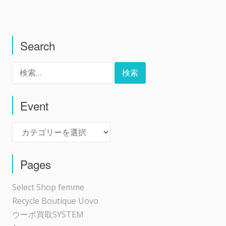
稿
Search
ナ
検
ビ
索:
ゲ
Event
Event
ー
シ
Pages
ョ
Select Shop femme
Recycle Boutique Uovo
ン
ウーボ買取SYSTEM