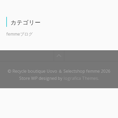
カテゴリー
femmeブログ
© Recycle boutique Uovo ＆ Selectshop femme 2026
Store WP designed by
Iografica Themes
.