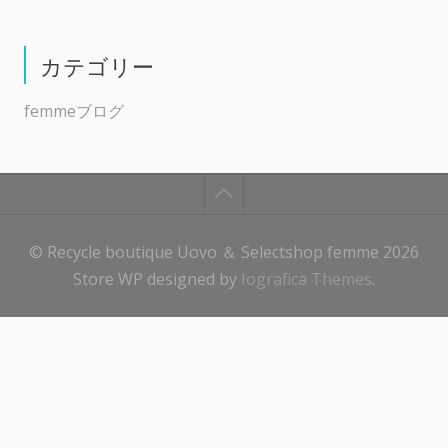
カテゴリー
femmeブログ
© Recycle boutique Uovo ＆ Selectshop femme 2026
Store WP designed by
Iografica Themes
.