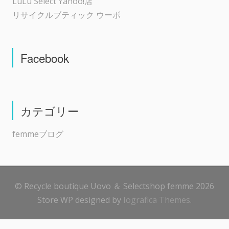
LuLu Select Yahoo!店
リサイクルブティック ウーボ
Facebook
カテゴリー
femmeブログ
© Recycle boutique Uovo ＆ Selectshop femme 2026
Store WP designed by
Iografica Themes
.