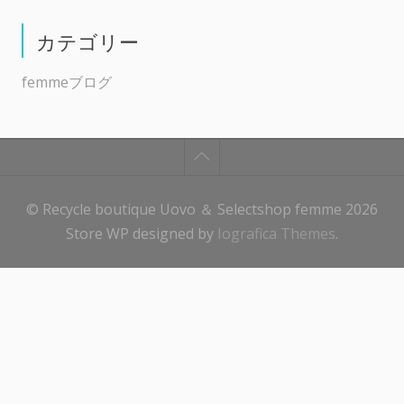
カテゴリー
femmeブログ
© Recycle boutique Uovo ＆ Selectshop femme 2026
Store WP designed by
Iografica Themes
.