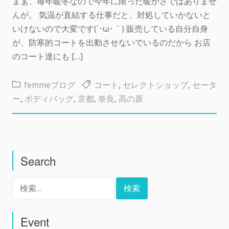
まぁ、毎年暖冬なので今年に限った暖かさではありませ
んが。 気温が直結する仕事だと、対処していかないと
いけないので大変です(´･ω･｀) 販売している自分自身
が、防寒的コートを出動させないでいるのだから お店
のコート達にも […]
femmeブログ
コート
,
セレクトショップ
,
セータ
ー
,
ボディバッグ
,
京都
,
奈良
,
高の原
Search
検
索:
Event