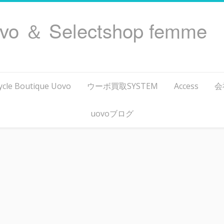
ovo ＆ Selectshop femme
ycle Boutique Uovo
ウーボ買取SYSTEM
Access
会
uovoブログ