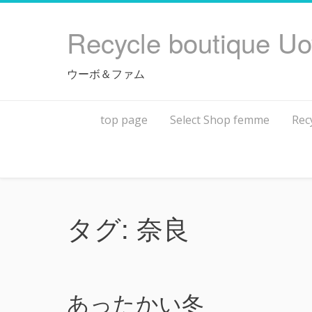
Skip
to
Recycle boutique U
content
ウーボ＆ファム
top page
Select Shop femme
Rec
タグ:
奈良
あったかい冬