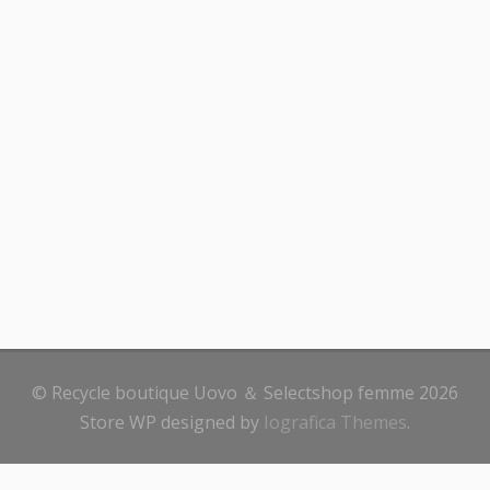
© Recycle boutique Uovo ＆ Selectshop femme 2026
Store WP designed by
Iografica Themes
.